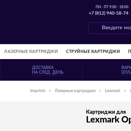
ПН - ПТ 9:00 - 18:00
+7 (812) 940-58-74
ЛАЗЕРНЫЕ КАРТРИДЖИ
СТРУЙНЫЕ КАРТРИДЖИ
ДОСТАВКА
ВАР
НА СЛЕД. ДЕНЬ
ОПЛ
Imprints
>
Лазерные картриджи
>
Lexmark
>
Картриджи для
Lexmark Op