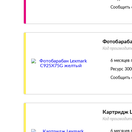
Сообщить 
Фотобараба
Код производит
6 месяцев 
Ресурс
300
Сообщить 
Картридж 
Код производит
6 месяцев 