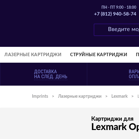
ПН - ПТ 9:00 - 18:00
+7 (812) 940-58-74
ЛАЗЕРНЫЕ КАРТРИДЖИ
СТРУЙНЫЕ КАРТРИДЖИ
ДОСТАВКА
ВАР
НА СЛЕД. ДЕНЬ
ОПЛ
Imprints
>
Лазерные картриджи
>
Lexmark
>
Картриджи для
Lexmark Op