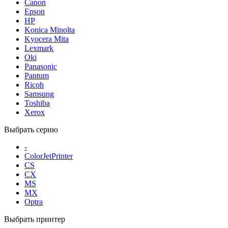
Canon
Epson
HP
Konica Minolta
Kyocera Mita
Lexmark
Oki
Panasonic
Pantum
Ricoh
Samsung
Toshiba
Xerox
Выбрать серию
-
ColorJetPrinter
CS
CX
MS
MX
Optra
Выбрать принтер