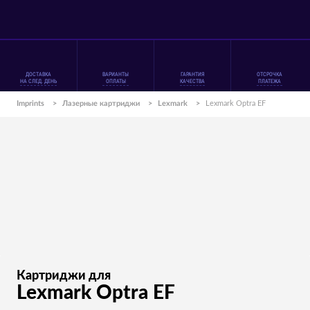
ДОСТАВКА
ВАРИАНТЫ
ГАРАНТИЯ
ОТСРОЧКА
НА СЛЕД. ДЕНЬ
ОПЛАТЫ
КАЧЕСТВА
ПЛАТЕЖА
Imprints
>
Лазерные картриджи
>
Lexmark
>
Lexmark Optra EF
Картриджи для
Lexmark Optra EF