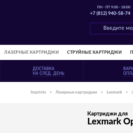
ПН - ПТ 9:00 - 18:00
+7 (812) 940-58-74
ЛАЗЕРНЫЕ КАРТРИДЖИ
СТРУЙНЫЕ КАРТРИДЖИ
ДОСТАВКА
ВАР
НА СЛЕД. ДЕНЬ
ОПЛ
Imprints
>
Лазерные картриджи
>
Lexmark
>
Картриджи для
Lexmark Op