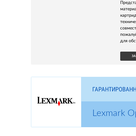
Предс
матери
картри
технич
совмест
пожалу
для обс
ЗА
ГАРАНТИРОВАНН
Lexmark 