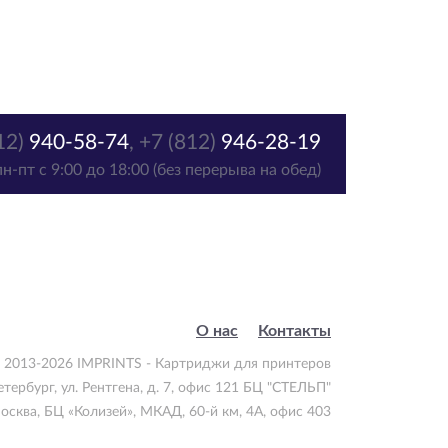
12)
940-58-74
,
+7 (812)
946-28-19
пн-пт с 9:00 до 18:00 (без перерыва на обед)
О нас
Контакты
 2013-2026 IMPRINTS - Картриджи для принтеров
етербург
,
ул. Рентгена, д. 7, офис 121 БЦ "СТЕЛЬП"
осква
,
БЦ «Колизей», МКАД, 60-й км, 4А, офис 403