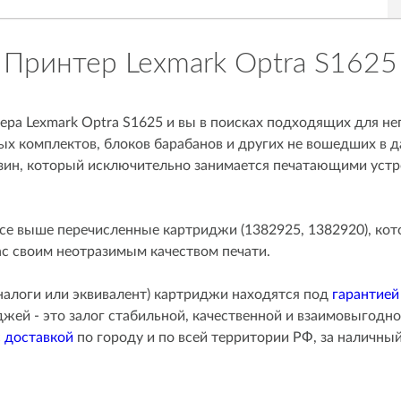
Принтер Lexmark Optra S1625
ера Lexmark Optra S1625 и вы в поисках подходящих для не
х комплектов, блоков барабанов и других не вошедших в д
зин, который исключительно занимается печатающими уст
се выше перечисленные картриджи (1382925, 1382920), ко
ас своим неотразимым качеством печати.
алоги или эквивалент) картриджи находятся под
гарантией
ей - это залог стабильной, качественной и взаимовыгодно
с
доставкой
по городу и по всей территории РФ, за наличны