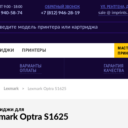
Т 9:00 - 18:00
ОБРАТНЫЙ ЗВОНОК
УЛ. РЕНТГЕНА, 
) 940-58-74
+7 (812) 946-28-19
sale @ imprints.
МАСТ
РИДЖИ
ПРИНТЕРЫ
ПРИН
ВАРИАНТЫ
ГАРАНТИЯ
ОПЛАТЫ
КАЧЕСТВА
>
Lexmark
>
Lexmark Optra S1625
риджи для
mark Optra S1625