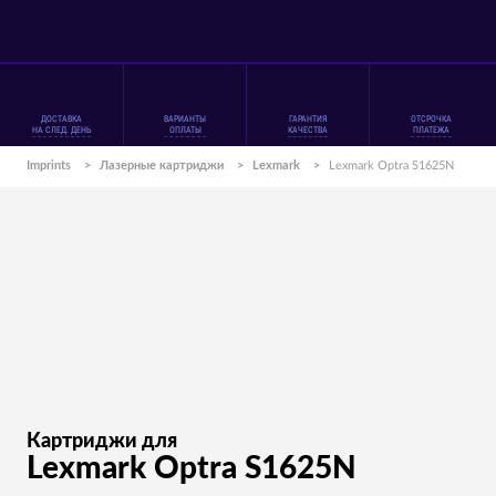
ДОСТАВКА
ВАРИАНТЫ
ГАРАНТИЯ
ОТСРОЧКА
НА СЛЕД. ДЕНЬ
ОПЛАТЫ
КАЧЕСТВА
ПЛАТЕЖА
Imprints
>
Лазерные картриджи
>
Lexmark
>
Lexmark Optra S1625N
Картриджи для
Lexmark Optra S1625N