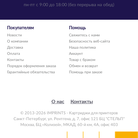
пн-пт с 9:00 до 18:00 (без перерыва на обед)
Покупателям
Помощь
Новости
Свяжитесь с нами
О компании
Безопасность веб-сайта
Доставка
Наша политика
Оплата
Аккаунт
Контакты
Товар с браком
Порядок оформления заказа
Обмен и возврат
Гарантийные обязательства
Помощь при заказе
О нас
Контакты
© 2013-2026 IMPRINTS - Картриджи для принтеров
Санкт-Петербург
,
ул. Рентгена, д. 7, офис 121 БЦ "СТЕЛЬП"
Москва
,
БЦ «Колизей», МКАД, 60-й км, 4А, офис 403