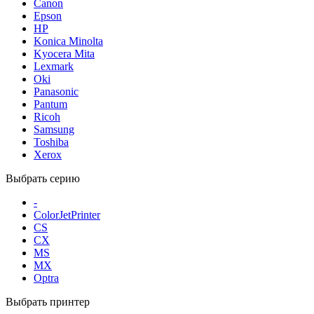
Canon
Epson
HP
Konica Minolta
Kyocera Mita
Lexmark
Oki
Panasonic
Pantum
Ricoh
Samsung
Toshiba
Xerox
Выбрать серию
-
ColorJetPrinter
CS
CX
MS
MX
Optra
Выбрать принтер