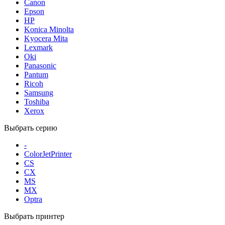
Canon
Epson
HP
Konica Minolta
Kyocera Mita
Lexmark
Oki
Panasonic
Pantum
Ricoh
Samsung
Toshiba
Xerox
Выбрать серию
-
ColorJetPrinter
CS
CX
MS
MX
Optra
Выбрать принтер