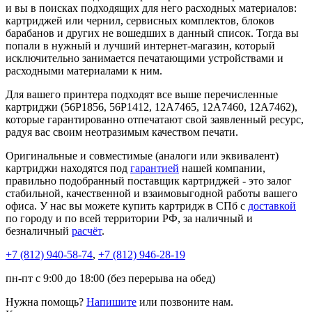
и вы в поисках подходящих для него расходных материалов:
картриджей или чернил, сервисных комплектов, блоков
барабанов и других не вошедших в данный список. Тогда вы
попали в нужный и лучший интернет-магазин, который
исключительно занимается печатающими устройствами и
расходными материалами к ним.
Для вашего принтера подходят все выше перечисленные
картриджи (56P1856, 56P1412, 12A7465, 12A7460, 12A7462),
которые гарантированно отпечатают свой заявленный ресурс,
радуя вас своим неотразимым качеством печати.
Оригинальные и совместимые (аналоги или эквивалент)
картриджи находятся под
гарантией
нашей компании,
правильно подобранный поставщик картриджей - это залог
стабильной, качественной и взаимовыгодной работы вашего
офиса. У нас вы можете купить картридж в СПб с
доставкой
по городу и по всей территории РФ, за наличный и
безналичный
расчёт
.
+7 (812)
940-58-74
,
+7 (812)
946-28-19
пн-пт с 9:00 до 18:00 (без перерыва на обед)
Нужна помощь?
Напишите
или позвоните нам.