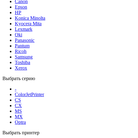
Canon
Epson
HP
Konica Minolta
Kyocera Mita
Lexmark
Oki
Panasonic
Pantum
Ricoh
Samsung
Toshiba
Xerox
Выбрать серию
-
ColorJetPrinter
CS
CX
MS
MX
Optra
Выбрать принтер