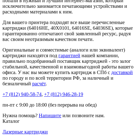
попали в нужный и лучший интернет-магазин, который
исключительно занимается печатающими устройствами и
расходными материалами к ним.
Для вашего принтера подходят все выше перечисленные
картриджи (64016HE, 40X0101, 64016SE, 64036SE), которые
гарантированно отпечатают свой заявленный ресурс, радуя
вас своим неотразимым качеством печати.
Оригинальные и совместимые (аналоги или эквивалент)
картриджи находятся под
гарантией
нашей компании,
правильно подобранный поставщик картриджей - это залог
стабильной, качественной и взаимовыгодной работы вашего
офиса. У нас вы можете купить картридж в СПб с
доставкой
по городу и по всей территории РФ, за наличный и
безналичный
расчёт
.
+7 (812)
940-58-74
,
+7 (812)
946-28-19
пн-пт с 9:00 до 18:00 (без перерыва на обед)
Нужна помощь?
Напишите
или позвоните нам.
Каталог
Лазерные картриджи