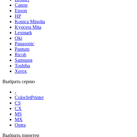
Canon
Epson
HP
Konica Minolta
Kyocera Mita
Lexmark
Oki
Panasonic
Pantum
Ricoh
Samsung
Toshiba
Xerox
Выбрать серию
-
ColorJetPrinter
CS
CX
MS
MX
Optra
Выбрать принтер