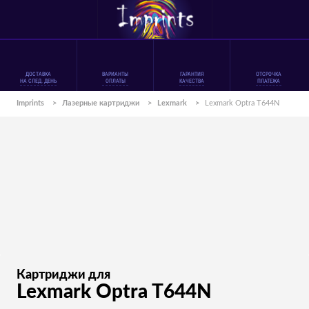
ДОСТАВКА
ВАРИАНТЫ
ГАРАНТИЯ
ОТСРОЧКА
НА СЛЕД. ДЕНЬ
ОПЛАТЫ
КАЧЕСТВА
ПЛАТЕЖА
Imprints
>
Лазерные картриджи
>
Lexmark
>
Lexmark Optra T644N
Картриджи для
Lexmark Optra T644N