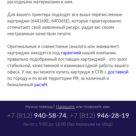
расходными материалами к ним.
Для вашего принтера подходят все выше перечисленные
картриджи (64416XE, 64036SE), которые гарантированно
отпечатают свой заявленный ресурс, радуя вас своим
неотразимым качеством печати.
Оригинальные и совместимые (аналоги или эквивалент)
картриджи находятся под
гарантией
нашей компании,
правильно подобранный поставщик картриджей - это залог
стабильной, качественной и взаимовыгодной работы вашего
офиса. У нас вы можете купить картридж в СПб с
доставкой
по городу и по всей территории РФ, за наличный и
безналичный
расчёт
.
Нужна помощь?
Напишите
или позвоните нам.
+7 (812)
940-58-74
,
+7 (812)
946-28-19
пн-пт с 9:00 до 18:00 (без перерыва на обед)