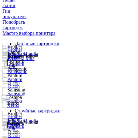
акции
Гид
покупателя
Подобрать
картридж
Мастер выбора принтера
Лазерные картриджи
Струйные картриджи