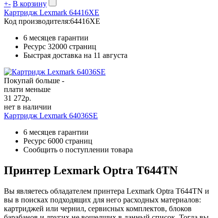
+
-
В корзину
Картридж Lexmark 64416XE
Код производителя:
64416XE
6 месяцев гарантии
Ресурс
32000 страниц
Быстрая доставка на 11 августа
Покупай больше -
плати меньше
31 272
р.
нет в наличии
Картридж Lexmark 64036SE
6 месяцев гарантии
Ресурс
6000 страниц
Сообщить о поступлении товара
Принтер Lexmark Optra T644TN
Вы являетесь обладателем принтера Lexmark Optra T644TN и
вы в поисках подходящих для него расходных материалов:
картриджей или чернил, сервисных комплектов, блоков
барабанов и других не вошедших в данный список. Тогда вы