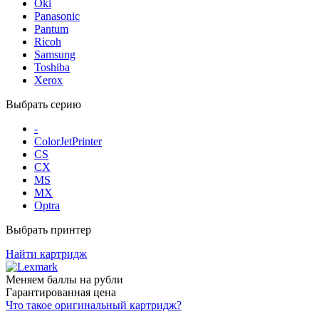
Oki
Panasonic
Pantum
Ricoh
Samsung
Toshiba
Xerox
Выбрать серию
-
ColorJetPrinter
CS
CX
MS
MX
Optra
Выбрать принтер
Найти картридж
Меняем баллы на рубли
Гарантированная цена
Что такое оригинальный картридж?