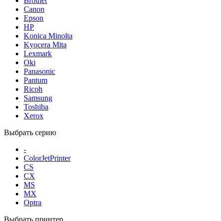
Brother
Canon
Epson
HP
Konica Minolta
Kyocera Mita
Lexmark
Oki
Panasonic
Pantum
Ricoh
Samsung
Toshiba
Xerox
Выбрать серию
-
ColorJetPrinter
CS
CX
MS
MX
Optra
Выбрать принтер