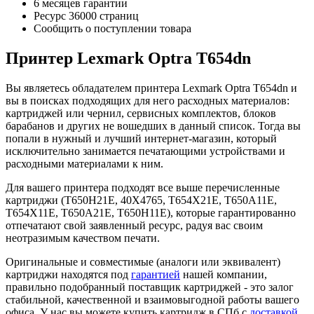
6 месяцев гарантии
Ресурс
36000 страниц
Сообщить о поступлении товара
Принтер Lexmark Optra T654dn
Вы являетесь обладателем принтера Lexmark Optra T654dn и
вы в поисках подходящих для него расходных материалов:
картриджей или чернил, сервисных комплектов, блоков
барабанов и других не вошедших в данный список. Тогда вы
попали в нужный и лучший интернет-магазин, который
исключительно занимается печатающими устройствами и
расходными материалами к ним.
Для вашего принтера подходят все выше перечисленные
картриджи (T650H21E, 40X4765, T654X21E, T650A11E,
T654X11E, T650A21E, T650H11E), которые гарантированно
отпечатают свой заявленный ресурс, радуя вас своим
неотразимым качеством печати.
Оригинальные и совместимые (аналоги или эквивалент)
картриджи находятся под
гарантией
нашей компании,
правильно подобранный поставщик картриджей - это залог
стабильной, качественной и взаимовыгодной работы вашего
офиса. У нас вы можете купить картридж в СПб с
доставкой