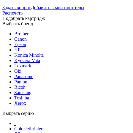
Задать вопрос
Добавить в мои принтеры
Распечать
Подобрать картридж
Выбрать бренд
Brother
Canon
Epson
HP
Konica Minolta
Kyocera Mita
Lexmark
Oki
Panasonic
Pantum
Ricoh
Samsung
Toshiba
Xerox
Выбрать серию
-
ColorJetPrinter