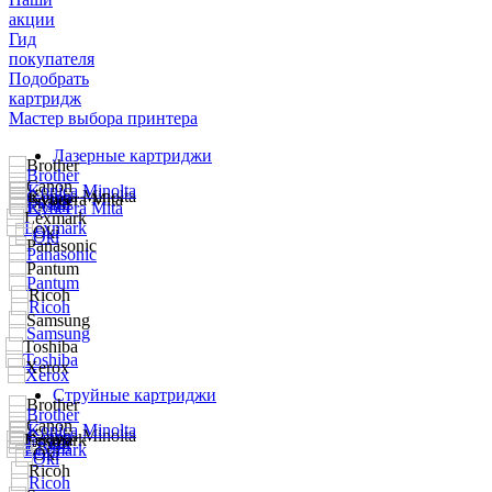
акции
Гид
покупателя
Подобрать
картридж
Мастер выбора принтера
Лазерные картриджи
Струйные картриджи