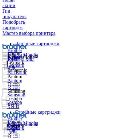
акции
Гид
покупателя
Подобрать
картридж
Мастер выбора принтера
Лазерные картриджи
Струйные картриджи