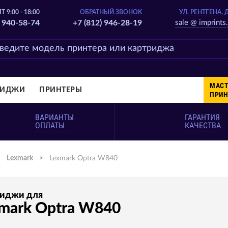
Т 9:00 - 18:00
ОБРАТНЫЙ ЗВОНОК
УЛ. РЕНТГЕНА, 
) 940-58-74
+7 (812) 946-28-19
sale @ imprints.
МАСТ
РИДЖИ
ПРИНТЕРЫ
ПРИН
ВАРИАНТЫ
ГАРАНТИЯ
ОПЛАТЫ
КАЧЕСТВА
>
Lexmark
>
Lexmark Optra W840
риджи для
mark Optra W840