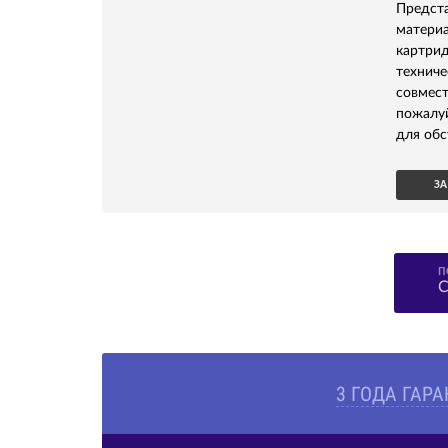
Предс
матери
картри
технич
совмест
пожалу
для обс
ЗА
П
С
3 ГОДА ГАР