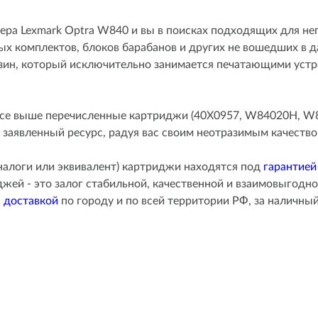
ера Lexmark Optra W840 и вы в поисках подходящих для не
х комплектов, блоков барабанов и других не вошедших в д
зин, который исключительно занимается печатающими уст
все выше перечисленные картриджи (40X0957, W84020H, W
 заявленный ресурс, радуя вас своим неотразимым качество
алоги или эквивалент) картриджи находятся под
гарантией
ей - это залог стабильной, качественной и взаимовыгодно
с
доставкой
по городу и по всей территории РФ, за наличны