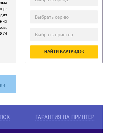
ных
нер-
для
Выбрать серию
нно
осы,
5874
Выбрать принтер
НАЙТИ КАРТРИДЖ
жи
УПОК
ГАРАНТИЯ НА ПРИНТЕР