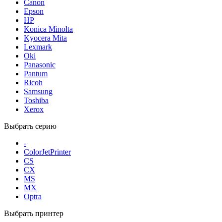
Canon
Epson
HP
Konica Minolta
Kyocera Mita
Lexmark
Oki
Panasonic
Pantum
Ricoh
Samsung
Toshiba
Xerox
Выбрать серию
-
ColorJetPrinter
CS
CX
MS
MX
Optra
Выбрать принтер