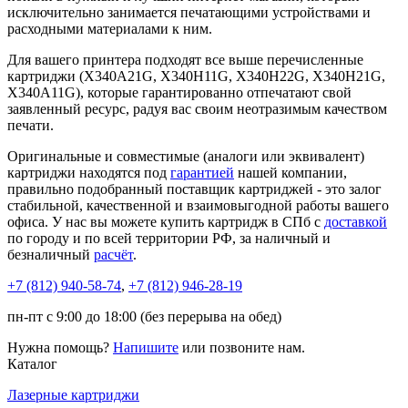
исключительно занимается печатающими устройствами и
расходными материалами к ним.
Для вашего принтера подходят все выше перечисленные
картриджи (X340A21G, X340H11G, X340H22G, X340H21G,
X340A11G), которые гарантированно отпечатают свой
заявленный ресурс, радуя вас своим неотразимым качеством
печати.
Оригинальные и совместимые (аналоги или эквивалент)
картриджи находятся под
гарантией
нашей компании,
правильно подобранный поставщик картриджей - это залог
стабильной, качественной и взаимовыгодной работы вашего
офиса. У нас вы можете купить картридж в СПб с
доставкой
по городу и по всей территории РФ, за наличный и
безналичный
расчёт
.
+7 (812)
940-58-74
,
+7 (812)
946-28-19
пн-пт с 9:00 до 18:00 (без перерыва на обед)
Нужна помощь?
Напишите
или позвоните нам.
Каталог
Лазерные картриджи