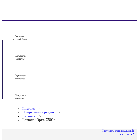
Доставка
на след. день
Варианты
оплаты
Гарантия
качества
Отсрочка
платежа
Imprints
>
Лазерные картриджи
>
Lexmark
>
Lexmark Optra X500n
Что такое оригинальный
картридж?