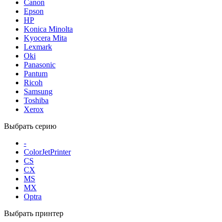
Canon
Epson
HP
Konica Minolta
Kyocera Mita
Lexmark
Oki
Panasonic
Pantum
Ricoh
Samsung
Toshiba
Xerox
Выбрать серию
-
ColorJetPrinter
CS
CX
MS
MX
Optra
Выбрать принтер