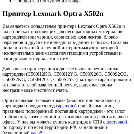
Сообщить о поступлении товара
Принтер Lexmark Optra X502n
Вы являетесь обладателем принтера Lexmark Optra X502n и
вы в поисках подходящих для него расходных материалов:
картриджей или чернил, сервисных комплектов, блоков
барабанов и других не вошедших в данный список. Тогда вы
попали в нужный и лучший интернет-магазин, который
исключительно занимается печатающими устройствами и
расходными материалами к ним.
Для вашего принтера подходят все выше перечисленные
картриджи (C500H2KG, C500H2YG, C500X26G, C500S2CG,
C500S2KG, C500H2CG, C500S2YG), которые гарантированно
отпечатают свой заявленный ресурс, радуя вас своим
неотразимым качеством печати.
Оригинальные и совместимые (аналоги или эквивалент)
картриджи находятся под
гарантией
нашей компании,
правильно подобранный поставщик картриджей - это залог
стабильной, качественной и взаимовыгодной работы вашего
офиса. У нас вы можете купить картридж в СПб с
доставкой
по городу и по всей территории РФ, за наличный и
безналичный
расчёт
.