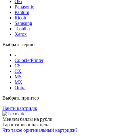
Oki
Panasonic
Pantum
Ricoh
Samsung
Toshiba
Xerox
Выбрать серию
-
ColorJetPrinter
CS
CX
MS
MX
Optra
Выбрать принтер
Найти картридж
Меняем баллы на рубли
Гарантированная цена
Что такое оригинальный картридж?