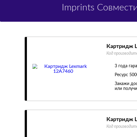
Imprints Совмес
Картридж L
Код производит
3 года гар
Ресурс
500
Закажи дос
или получи
Картридж L
Код производит