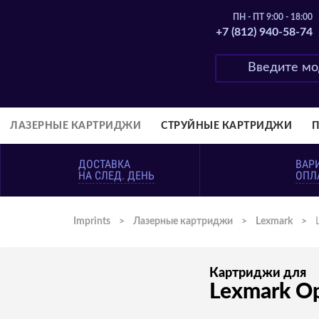
ПН - ПТ 9:00 - 18:00
+7 (812) 940-58-74
ЛАЗЕРНЫЕ КАРТРИДЖИ
СТРУЙНЫЕ КАРТРИДЖИ
ДОСТАВКА
ВАР
НА СЛЕД. ДЕНЬ
ОПЛ
Imprints
>
Лазерные картриджи
>
Lexmark
>
Картриджи для
Lexmark O