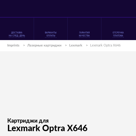
ДОСТАВКА
ВАРИАНТЫ
ГАРАНТИЯ
ОТСРОЧКА
НА СЛЕД. ДЕНЬ
ОПЛАТЫ
КАЧЕСТВА
ПЛАТЕЖА
Imprints
>
Лазерные картриджи
>
Lexmark
>
Lexmark Optra X646
Картриджи для
Lexmark Optra X646