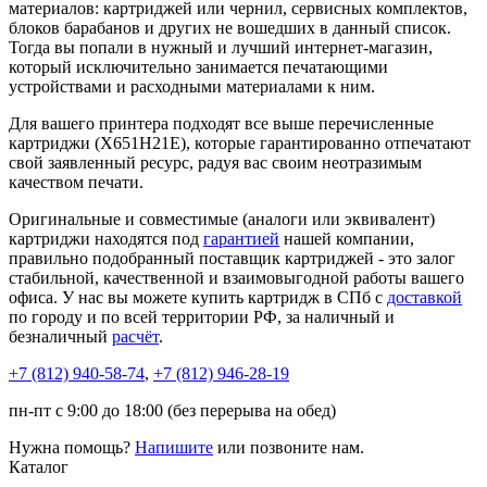
материалов: картриджей или чернил, сервисных комплектов,
блоков барабанов и других не вошедших в данный список.
Тогда вы попали в нужный и лучший интернет-магазин,
который исключительно занимается печатающими
устройствами и расходными материалами к ним.
Для вашего принтера подходят все выше перечисленные
картриджи (X651H21E), которые гарантированно отпечатают
свой заявленный ресурс, радуя вас своим неотразимым
качеством печати.
Оригинальные и совместимые (аналоги или эквивалент)
картриджи находятся под
гарантией
нашей компании,
правильно подобранный поставщик картриджей - это залог
стабильной, качественной и взаимовыгодной работы вашего
офиса. У нас вы можете купить картридж в СПб с
доставкой
по городу и по всей территории РФ, за наличный и
безналичный
расчёт
.
+7 (812)
940-58-74
,
+7 (812)
946-28-19
пн-пт с 9:00 до 18:00 (без перерыва на обед)
Нужна помощь?
Напишите
или позвоните нам.
Каталог