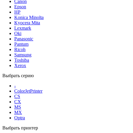
Canon
Epson
HP
Konica Minolta
Kyocera Mita
Lexmark
Oki
Panasonic
Pantum
Ricoh
Samsung
Toshiba
Xerox
Выбрать серию
-
ColorJetPrinter
CS
CX
MS
MX
Optra
Выбрать принтер