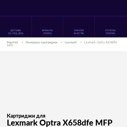
ДОСТАВКА
ВАРИАНТЫ
ГАРАНТИЯ
ОТСРОЧКА
НА СЛЕД. ДЕНЬ
ОПЛАТЫ
КАЧЕСТВА
ПЛАТЕЖА
Imprints
>
Лазерные картриджи
>
Lexmark
>
Lexmark Optra X658dfe
MFP
Картриджи для
Lexmark Optra X658dfe MFP