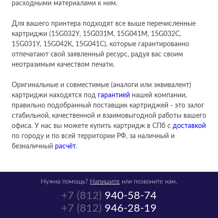
расходными материалами к ним.
Для вашего принтера подходят все выше перечисленные
картриджи (15G032Y, 15G031M, 15G041M, 15G032C,
15G031Y, 15G042K, 15G041C), которые гарантированно
отпечатают свой заявленный ресурс, радуя вас своим
неотразимым качеством печати.
Оригинальные и совместимые (аналоги или эквивалент)
картриджи находятся под
гарантией
нашей компании,
правильно подобранный поставщик картриджей - это залог
стабильной, качественной и взаимовыгодной работы вашего
офиса. У нас вы можете купить картридж в СПб с
доставкой
по городу и по всей территории РФ, за наличный и
безналичный
расчёт
.
Нужна помощь?
Напишите
или позвоните нам.
+7 (812)
940-58-74
+7 (812)
946-28-19