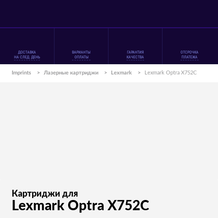
ДОСТАВКА
ВАРИАНТЫ
ГАРАНТИЯ
ОТСРОЧКА
НА СЛЕД. ДЕНЬ
ОПЛАТЫ
КАЧЕСТВА
ПЛАТЕЖА
Imprints
>
Лазерные картриджи
>
Lexmark
>
Lexmark Optra X752C
Картриджи для
Lexmark Optra X752C