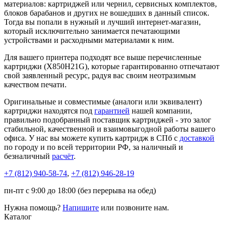
материалов: картриджей или чернил, сервисных комплектов,
блоков барабанов и других не вошедших в данный список.
Тогда вы попали в нужный и лучший интернет-магазин,
который исключительно занимается печатающими
устройствами и расходными материалами к ним.
Для вашего принтера подходят все выше перечисленные
картриджи (X850H21G), которые гарантированно отпечатают
свой заявленный ресурс, радуя вас своим неотразимым
качеством печати.
Оригинальные и совместимые (аналоги или эквивалент)
картриджи находятся под
гарантией
нашей компании,
правильно подобранный поставщик картриджей - это залог
стабильной, качественной и взаимовыгодной работы вашего
офиса. У нас вы можете купить картридж в СПб с
доставкой
по городу и по всей территории РФ, за наличный и
безналичный
расчёт
.
+7 (812)
940-58-74
,
+7 (812)
946-28-19
пн-пт с 9:00 до 18:00 (без перерыва на обед)
Нужна помощь?
Напишите
или позвоните нам.
Каталог