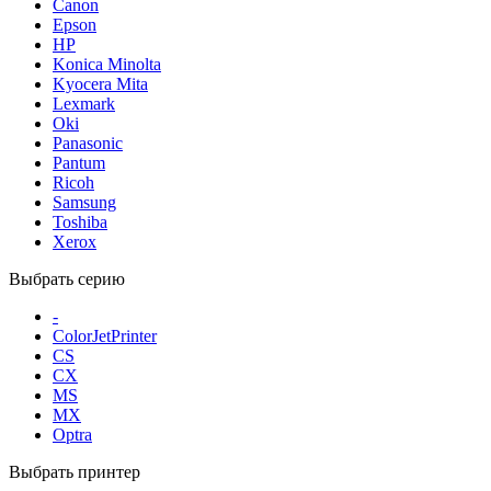
Canon
Epson
HP
Konica Minolta
Kyocera Mita
Lexmark
Oki
Panasonic
Pantum
Ricoh
Samsung
Toshiba
Xerox
Выбрать серию
-
ColorJetPrinter
CS
CX
MS
MX
Optra
Выбрать принтер