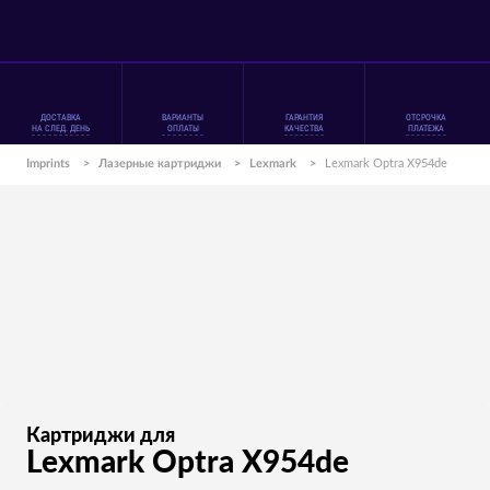
ДОСТАВКА
ВАРИАНТЫ
ГАРАНТИЯ
ОТСРОЧКА
НА СЛЕД. ДЕНЬ
ОПЛАТЫ
КАЧЕСТВА
ПЛАТЕЖА
Imprints
>
Лазерные картриджи
>
Lexmark
>
Lexmark Optra X954de
Картриджи для
Lexmark Optra X954de