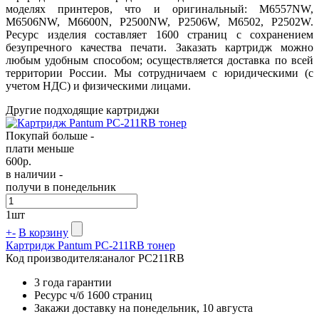
моделях принтеров, что и оригинальный: M6557NW,
M6506NW, M6600N, P2500NW, P2506W, M6502, P2502W.
Ресурс изделия составляет 1600​ страниц с сохранением
безупречного качества печати. Заказать картридж можно
любым удобным способом; осуществляется доставка по всей
территории России. Мы сотрудничаем с юридическими (с
учетом НДС) и физическими лицами.
Другие подходящие картриджи
Покупай больше -
плати меньше
600
р.
в наличии -
получи в понедельник
1
шт
+
-
В корзину
Картридж Pantum PC-211RB тонер
Код производителя:
аналог PC211RB
3 года гарантии
Ресурс ч/б
1600 страниц
Закажи доставку на понедельник, 10 августа