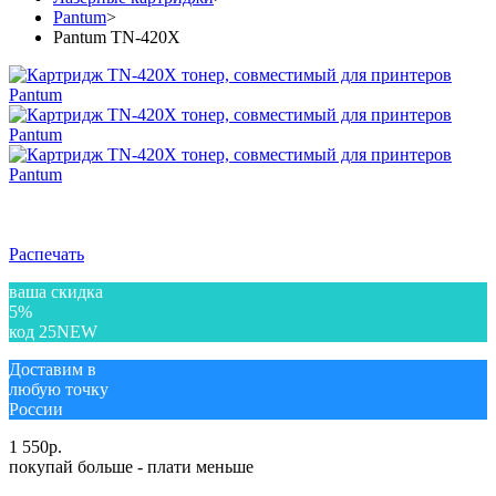
Pantum
>
Pantum TN-420X
Распечать
ваша скидка
5%
код 25NEW
Доставим в
любую точку
России
1 550
р.
покупай больше - плати меньше