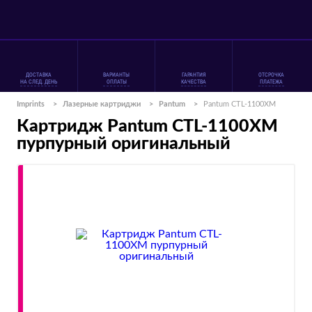
ДОСТАВКА
ВАРИАНТЫ
ГАРАНТИЯ
ОТСРОЧКА
НА СЛЕД. ДЕНЬ
ОПЛАТЫ
КАЧЕСТВА
ПЛАТЕЖА
Imprints
>
Лазерные картриджи
>
Pantum
>
Pantum CTL-1100XM
Картридж Pantum CTL-1100XM
пурпурный оригинальный