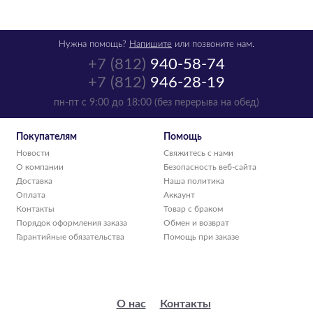
Нужна помощь?
Напишите
или позвоните нам.
+7 (812)
940-58-74
+7 (812)
946-28-19
Картридж Pantum
пн-пт с 9:00 до 18:00 (без перерыва на обед)
CTL-1100XY желтый
аналог CTL1100XY
Покупателям
Помощь
Новости
Свяжитесь с нами
р.
2 880
О компании
Безопасность веб-сайта
в наличии -
Доставка
Наша политика
получи в четверг
Оплата
Аккаунт
Контакты
Товар с браком
1
шт
Порядок оформления заказа
Обмен и возврат
Гарантийные обязательства
Помощь при заказе
О нас
Контакты