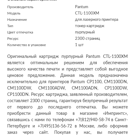
Производитель
Pantum
Модель
CTL-1100XM
Назначение
для лазерного принтера
Тип
тонер картридж
Цвет отпечатка
пурпурный
Ресурс
2300 страниц
Количество в упаковке
1 шт
Оригинальный картридж пурпурный Pantum CTL-1100XM
является оптимальным решением для обеспечения
высокого качества печати и представляет собой выгодное
ценовое предложение. Данная модель предназначена
исключительно для принтеров Pantum CP1100, CM1100DN,
CM1100DW, CM1100ADW, CM1100ADN, CP1100DW,
CP1100DN. Ресурс картриджа, заявленный производителем,
составляет 2300 страниц, гарантируя безупречный результат
от первого до последнего отпечатка. Вы можете
приобрести данный товар в магазине «Импринтс»,
связавшись с нами по телефонам +7(812)940-58-74 в Санкт-
Петербурге и +7(495)136-56-72 в Москве, либо оформив
заказ через сайт. Покупая у нас, вы получаете