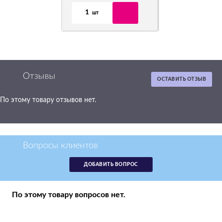
1
шт
Отзывы
ОСТАВИТЬ ОТЗЫВ
По этому товару отзывов нет.
Картридж Pantum
CTL-1100XC
голубой
аналог CTL1100XC
Вопросы клиентов
р.
2 880
ДОБАВИТЬ ВОПРОС
в наличии -
получи в четверг
1
По этому товару вопросов нет.
шт