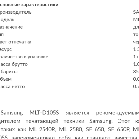
сновные характеристики
роизводитель
S
одель
ML
азначение
дл
ип
то
вет отпечатка
че
есурс
1 
оличество в упаковке
1 
асса брутто
1.
абариты
35
бъем
0.
асса нетто
0.
Samsung MLT-D105S является рекомендуемы
дителем печатающей техники Samsung. Этот к
 таких как ML 2540R, ML 2580, SF 650, SF 650P, M
5S зарекомендовал себя как стандарт качества