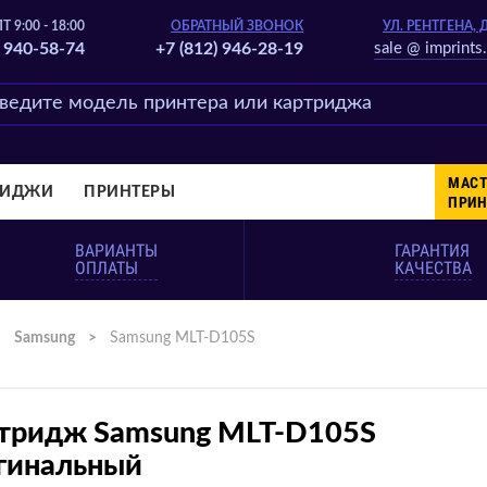
Т 9:00 - 18:00
ОБРАТНЫЙ ЗВОНОК
УЛ. РЕНТГЕНА, 
) 940-58-74
+7 (812) 946-28-19
sale @ imprints.
МАСТ
РИДЖИ
ПРИНТЕРЫ
ПРИН
ВАРИАНТЫ
ГАРАНТИЯ
ОПЛАТЫ
КАЧЕСТВА
>
Samsung
>
Samsung MLT-D105S
тридж Samsung MLT-D105S
гинальный