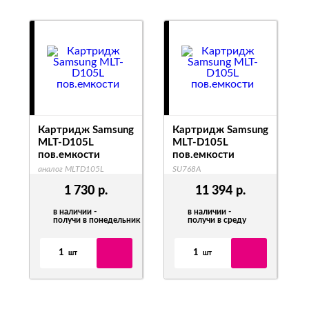
Картридж Samsung
Картридж Samsung
MLT-D105L
MLT-D105L
пов.емкости
пов.емкости
аналог MLTD105L
SU768A
1 730
р.
11 394
р.
в наличии -
в наличии -
получи в понедельник
получи в среду
1
1
шт
шт