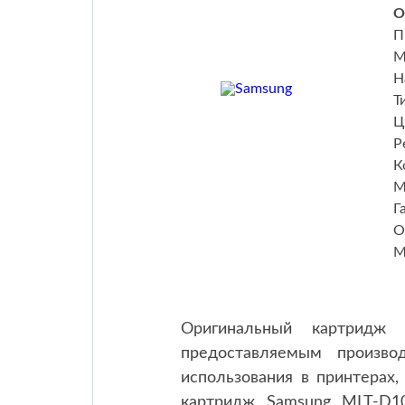
О
П
М
Н
Т
Ц
Р
К
М
Г
О
М
Оригинальный картридж 
предоставляемым произво
использования в принтерах,
картридж Samsung MLT-D10