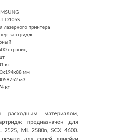
AMSUNG
T-D105S
я лазерного принтера
нер-картридж
рный
500 страниц
шт
01 кг
0x194x88 мм
0059752 м
3
74 кг
м расходным материалом,
артридж предназначен для
L 2525, ML 2580n, SCX 4600.
 печати для своей линейки