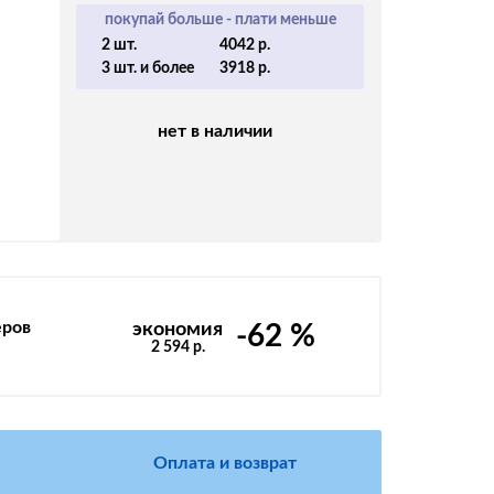
покупай больше - плати меньше
2 шт.
4042 р.
3 шт. и более
3918 р.
нет в наличии
еров
экономия
-62 %
2 594 р.
Оплата и возврат