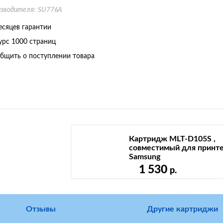
изводителя:
SU776A
есяцев гарантии
урс
1000 страниц
бщить о поступлении товара
Картридж MLT-D105S ,
совместимый для принт
Samsung
1 530
р.
Отзывы
Другие картриджи