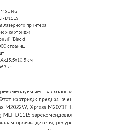
AMSUNG
T-D111S
я лазерного принтера
нер-картридж
рный (Black)
000 страниц
шт
.4x15.5x10.5 см
863 кг
рекомендуемым расходным
Этот картридж предназначен
ess M2022W, Xpress M2071FH,
ng MLT-D111S зарекомендовал
анным производителя, ресурс