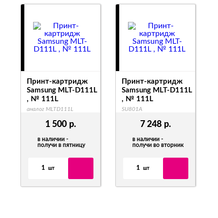
Принт-картридж
Принт-картридж
Samsung MLT-D111L
Samsung MLT-D111L
, № 111L
, № 111L
аналог MLTD111L
SU801A
1 500
р.
7 248
р.
в наличии -
в наличии -
получи в пятницу
получи во вторник
1
1
шт
шт