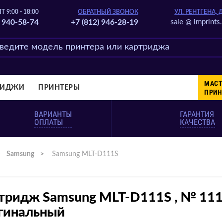
Т 9:00 - 18:00
ОБРАТНЫЙ ЗВОНОК
УЛ. РЕНТГЕНА, 
) 940-58-74
+7 (812) 946-28-19
sale @ imprints.
МАСТ
РИДЖИ
ПРИНТЕРЫ
ПРИН
ВАРИАНТЫ
ГАРАНТИЯ
ОПЛАТЫ
КАЧЕСТВА
>
Samsung
>
Samsung MLT-D111S
тридж Samsung MLT-D111S , № 11
гинальный