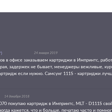
)
24 января 2019
ров в офисе заказываем картриджи в Импринтс, рабо
трая, задержек не бывает, менеджеры вежливые, ку
артридж если нужно. Самсунг 111S - картриджи лучше
14 декабря 2018
70 покупаю картридж в Импринтс, MLT - D111S свой
ногда кажется, что и больше, печатаю часто и помног