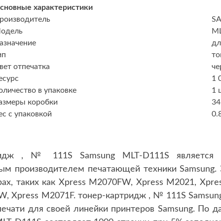
сновные характеристики
роизводитель
S
одель
ML
азначение
дл
ип
то
вет отпечатка
че
есурс
1 
оличество в упаковке
1 
азмеры коробки
34
ес с упаковкой
0.
тридж , № 111S Samsung MLT-D111S является 
ым производителем печатающей техники Samsung. 
рах, таких как Xpress M2070FW, Xpress M2021, Xpr
W, Xpress M2071F. тонер-картридж , № 111S Samsu
 печати для своей линейки принтеров Samsung. По д