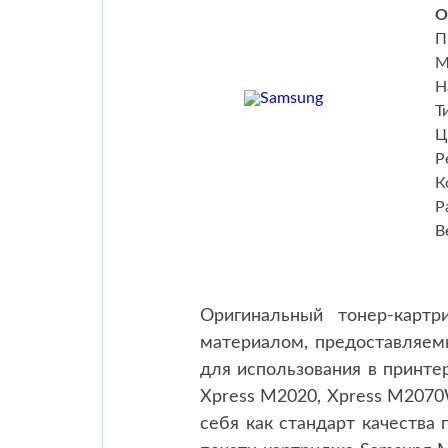
О
П
М
Н
Т
Ц
Р
К
Р
В
Оригинальный тонер-кар
материалом, предоставляем
для использования в принте
Xpress M2020, Xpress M2070
себя как стандарт качества