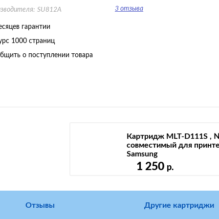
3 отзыва
изводителя:
SU812A
есяцев гарантии
урс
1000 страниц
бщить о поступлении товара
Картридж MLT-D111S , 
совместимый для принт
Samsung
1 250
р.
Отзывы
Другие картриджи