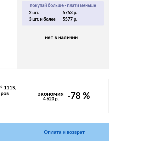
покупай больше - плати меньше
2 шт.
5753 р.
3 шт. и более
5577 р.
нет в наличии
№ 111S,
еров
экономия
-78 %
4 620 р.
Оплата и возврат