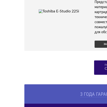
Предс
материа
картри
технич
совмест
пожалу
для обс
ЗА
П
С
3 ГОДА ГАР