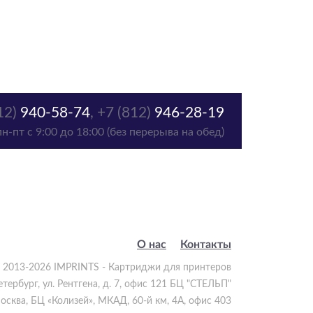
12)
940-58-74
,
+7 (812)
946-28-19
пн-пт с 9:00 до 18:00 (без перерыва на обед)
О нас
Контакты
 2013-2026 IMPRINTS - Картриджи для принтеров
етербург
,
ул. Рентгена, д. 7, офис 121 БЦ "СТЕЛЬП"
осква
,
БЦ «Колизей», МКАД, 60-й км, 4А, офис 403