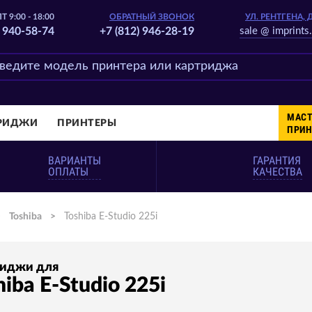
Т 9:00 - 18:00
ОБРАТНЫЙ ЗВОНОК
УЛ. РЕНТГЕНА, 
) 940-58-74
+7 (812) 946-28-19
sale @ imprints.
МАСТ
ТРИДЖИ
ПРИНТЕРЫ
ПРИН
ВАРИАНТЫ
ГАРАНТИЯ
ОПЛАТЫ
КАЧЕСТВА
>
Toshiba
>
Toshiba E-Studio 225i
риджи для
hiba E-Studio 225i