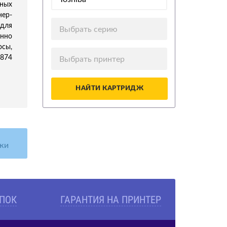
ных
нер-
для
Выбрать серию
нно
осы,
5874
Выбрать принтер
НАЙТИ КАРТРИДЖ
жи
УПОК
ГАРАНТИЯ НА ПРИНТЕР