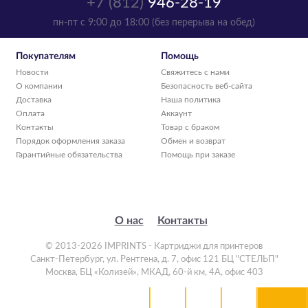
+7 (812)
946-28-19
пн-пт с 9:00 до 18:00 (без перерыва на обед)
Покупателям
Помощь
Новости
Свяжитесь с нами
О компании
Безопасность веб-сайта
Доставка
Наша политика
Оплата
Аккаунт
Контакты
Товар с браком
Порядок оформления заказа
Обмен и возврат
Гарантийные обязательства
Помощь при заказе
О нас
Контакты
© 2013-2026 IMPRINTS - Картриджи для принтеров
Санкт-Петербург
,
ул. Рентгена, д. 7, офис 121 БЦ "СТЕЛЬП"
Москва
,
БЦ «Колизей», МКАД, 60-й км, 4А, офис 403