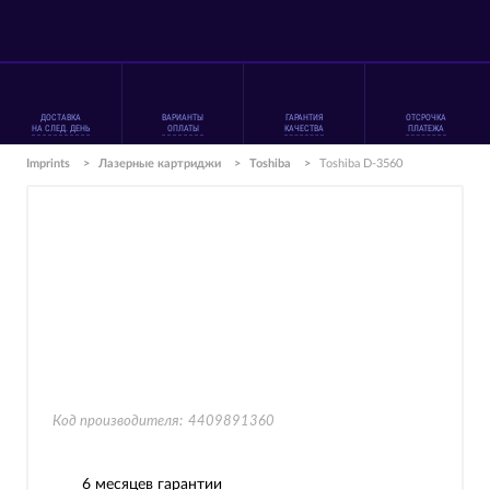
ДОСТАВКА
ВАРИАНТЫ
ГАРАНТИЯ
ОТСРОЧКА
НА СЛЕД. ДЕНЬ
ОПЛАТЫ
КАЧЕСТВА
ПЛАТЕЖА
Imprints
>
Лазерные картриджи
>
Toshiba
>
Toshiba D-3560
Код производителя:
4409891360
6 месяцев гарантии