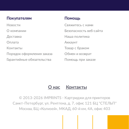
Покупателям
Помощь
Новости
Свяжитесь с нами
О компании
Безопасность веб-сайта
Доставка
Наша политика
Оплата
Аккаунт
Контакты
Товар с браком
Порядок оформления заказа
Обмен и возврат
Гарантийные обязательства
Помощь при заказе
О нас
Контакты
© 2013-2026 IMPRINTS - Картриджи для принтеров
Санкт-Петербург
,
ул. Рентгена, д. 7, офис 121 БЦ "СТЕЛЬП"
Москва
,
БЦ «Колизей», МКАД, 60-й км, 4А, офис 403