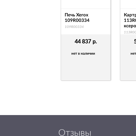
Печь Xerox
Карт
109R00334
113R
ксер
109R00334
113R0
44 837
р.
нет в наличии
нет
Отзывы