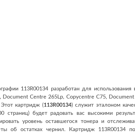
графии 113R00134 разработан для использования в
, Document Centre 265Lp, Copycentre C75, Document
 Этот картридж (
113R00134
) служит эталоном каче
000 страниц) будет радовать вас высокими резул
ировать уровень оставшегося тонера и отслежива
еты об остатках чернил. Картридж 113R00134 по