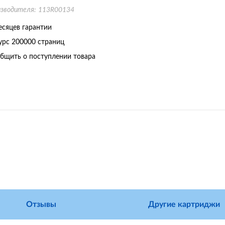
изводителя:
113R00134
есяцев гарантии
урс
200000 страниц
бщить о поступлении товара
Отзывы
Другие картриджи