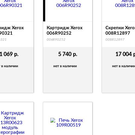
ридж Xerox
Картридж Xerox
Скрепки Xero
90321
006R90252
008R12897
0321
006R90252
008R12897
1 069
р.
5 740
р.
17 004
 в наличии
нет в наличии
нет в наличи