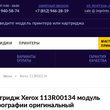
Т 9:00 - 18:00
ОБРАТНЫЙ ЗВОНОК
УЛ. РЕНТГЕНА, 
) 940-58-74
+7 (812) 946-28-19
sale @ imprints.
МАСТ
РИДЖИ
ПРИНТЕРЫ
ПРИН
ВАРИАНТЫ
ГАРАНТИЯ
ОПЛАТЫ
КАЧЕСТВА
>
Xerox
>
Xerox 113R00134
тридж Xerox 113R00134 модуль
рографии оригинальный