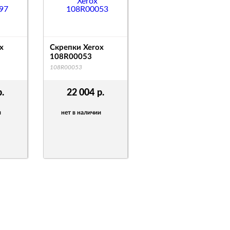
x
Скрепки Xerox
108R00053
108R00053
р.
22 004
р.
и
нет в наличии