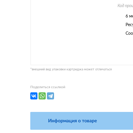
Код про
6 м
Рес
Соо
*внешний вид упаковки картриджа может отличаться
Поделиться ссылкой
Информация о товаре