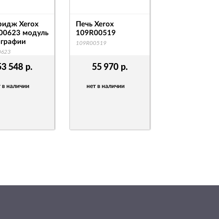
ридж Xerox
Печь Xerox
00623 модуль
109R00519
ографии
109R00519
0623
53 548
р.
55 970
р.
 в наличии
нет в наличии