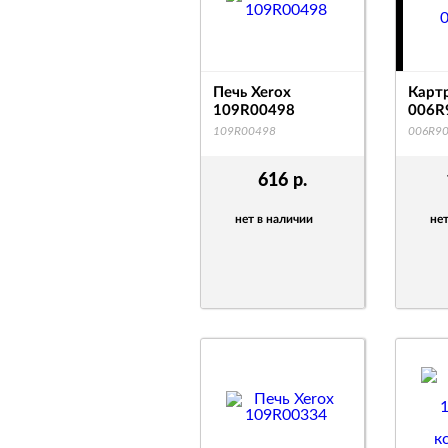
Печь Xerox
Карт
109R00498
006R
109R00498
006R9
616
р.
нет в наличии
нет