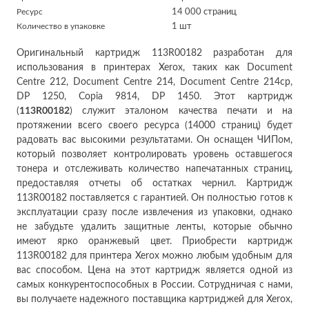
Ресурс
14 000 страниц
Количество в упаковке
1 шт
Оригинальный картридж 113R00182 разработан для
использования в принтерах Xerox, таких как Document
Centre 212, Document Centre 214, Document Centre 214cp,
DP 1250, Copia 9814, DP 1450. Этот картридж
(
113R00182
) служит эталоном качества печати и на
протяжении всего своего ресурса (14000 страниц) будет
радовать вас высокими результатами. Он оснащен ЧИПом,
который позволяет контролировать уровень оставшегося
тонера и отслеживать количество напечатанных страниц,
предоставляя отчеты об остатках чернил. Картридж
113R00182 поставляется с гарантией. Он полностью готов к
эксплуатации сразу после извлечения из упаковки, однако
не забудьте удалить защитные ленты, которые обычно
имеют ярко оранжевый цвет. Приобрести картридж
113R00182 для принтера Xerox можно любым удобным для
вас способом. Цена на этот картридж является одной из
самых конкурентоспособных в России. Сотрудничая с нами,
вы получаете надежного поставщика картриджей для Xerox,