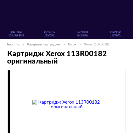
ДОСТАВКА
ВАРИАНТЫ
ГАРАНТИЯ
ОТСРОЧКА
НА СЛЕД. ДЕНЬ
ОПЛАТЫ
КАЧЕСТВА
ПЛАТЕЖА
Imprints
>
Лазерные картриджи
>
Xerox
>
Xerox 113R00182
Картридж Xerox 113R00182
оригинальный