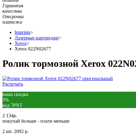
оплаты
Гарантия
качества
Отсрочка
платежа
Imprints
>
Лазерные картриджи
>
Xerox
>
Xerox 022N02677
Ролик тормозной Xerox 022N
Распечать
ваша скидка
3%
код 7PNT
2 134
р.
покупай больше - плати меньше
2 шт.
2092 р.