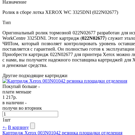
Назначение
Ролик в сборе лотка XEROX WC 3325DNI (022N02677)
Тип
Оригинальный ролик тормозной 022N02677 разработан для испо
WorkCentre 3325DNI. Этот картридж (
022N02677
) служит этал
ЧИПом, который позволяет контролировать уровень оставше
поставляется с гарантией. Он полностью готов к эксплуатации
Приобрести картридж 022N02677 для принтера Xerox можно лю
с нами, вы получаете надежного поставщика картриджей для X
и денежные средства.
Другие подходящие картриджи
Покупай больше -
плати меньше
1 217
р.
в наличии -
получи во вторник
1
шт
+
-
В корзину
Картридж Xerox 003N01042 резинка площадки отделения