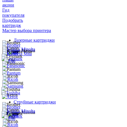
акции
Гид
покупателя
Подобрать
картридж
Мастер выбора принтера
Лазерные картриджи
Струйные картриджи