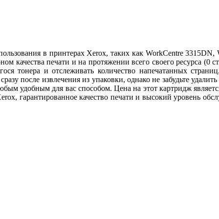
льзования в принтерах Xerox, таких как WorkCentre 3315DN, Wor
оном качества печати и на протяжении всего своего ресурса (0 
гося тонера и отслеживать количество напечатанных страниц,
 сразу после извлечения из упаковки, однако не забудьте удали
бым удобным для вас способом. Цена на этот картридж являетс
erox, гарантированное качество печати и высокий уровень обсл