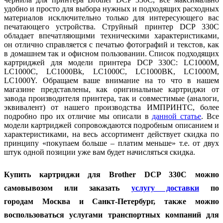
удобно и просто для выбора нужных и подходящих расходных
материалов исключительно только для интересующего вас
печатающего устройства. Струйный принтер DCP 330C
обладает впечатляющими техническими характеристиками,
он отлично справляется с печатью фотографий и текстов, как
в домашнем так и офисном пользовании. Список подходящих
картриджей для модели принтера DCP 330C: LC1000M,
LC1000C, LC1000Bk, LC1000C, LC1000BK, LC1000M,
LC1000Y. Обращаем ваше внимание на то что в нашем
магазине представлены, как оригинальные картриджи от
завода производителя принтера, так и совместимые (аналоги,
эквивалент) от нашего производства ИМПРИНТС, более
подробно про их отличие мы описали в
данной статье
. Все
модели картриджей сопровождаются подробным описанием и
характеристиками, на весь ассортимент действует скидка по
принципу «покупаем больше – платим меньше» т.е. от двух
штук одной позиции уже вам будет начисляться скидка.
Купить картриджи для Brother DCP 330C можно
самовывозом или заказать
услугу доставки
по
городам
Москва и Санкт-Петербург, также можно
воспользоваться услугами транспортных компаний для