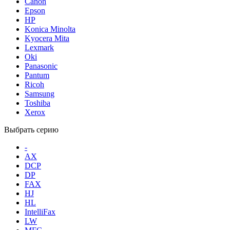
Canon
Epson
HP
Konica Minolta
Kyocera Mita
Lexmark
Oki
Panasonic
Pantum
Ricoh
Samsung
Toshiba
Xerox
Выбрать серию
-
AX
DCP
DP
FAX
HJ
HL
IntelliFax
LW