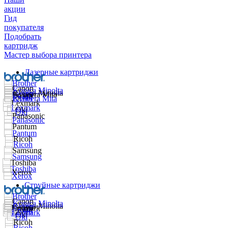
акции
Гид
покупателя
Подобрать
картридж
Мастер выбора принтера
Лазерные картриджи
Струйные картриджи