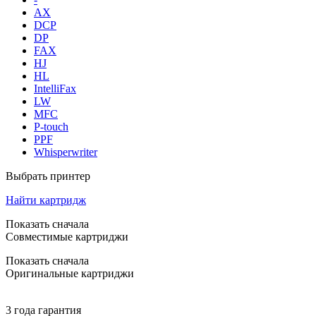
AX
DCP
DP
FAX
HJ
HL
IntelliFax
LW
MFC
P-touch
PPF
Whisperwriter
Выбрать принтер
Найти картридж
Показать сначала
Совместимые картриджи
Показать сначала
Оригинальные картриджи
3 года гарантия