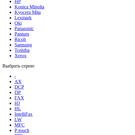
HP
Konica Minolta
Kyocera Mita
Lexmark
Oki
Panasonic
Pantum
Ricoh
Samsung
Toshiba
Xerox
Выбрать серию
-
AX
DCP
DP
FAX
HJ
HL
IntelliFax
LW
MFC
P-touch