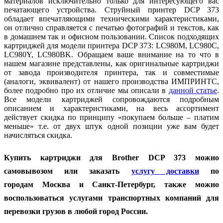
материалов исключительно только для интересующего вас
печатающего устройства. Струйный принтер DCP 373
обладает впечатляющими техническими характеристиками,
он отлично справляется с печатью фотографий и текстов, как
в домашнем так и офисном пользовании. Список подходящих
картриджей для модели принтера DCP 373: LC980M, LC980C,
LC980Y, LC980BK. Обращаем ваше внимание на то что в
нашем магазине представлены, как оригинальные картриджи
от завода производителя принтера, так и совместимые
(аналоги, эквивалент) от нашего производства ИМПРИНТС,
более подробно про их отличие мы описали в
данной статье
.
Все модели картриджей сопровождаются подробным
описанием и характеристиками, на весь ассортимент
действует скидка по принципу «покупаем больше – платим
меньше» т.е. от двух штук одной позиции уже вам будет
начисляться скидка.
Купить картриджи для Brother DCP 373 можно
самовывозом или заказать
услугу доставки
по
городам
Москва и Санкт-Петербург, также можно
воспользоваться услугами транспортных компаний для
перевозки грузов в любой город России.