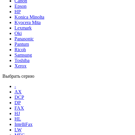
Canon
Epson
HP
Konica Minolta
Kyocera Mita
Lexmark
Oki
Panasonic
Pantum
Ricoh
Samsung
Toshiba
Xerox
Выбрать серию
-
AX
DCP
DP
FAX
HJ
HL
IntelliFax
LW