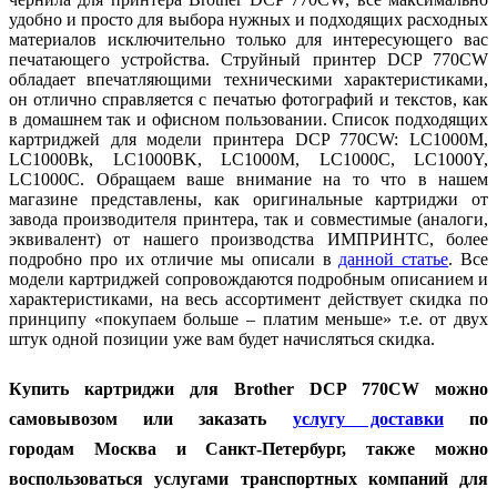
удобно и просто для выбора нужных и подходящих расходных
материалов исключительно только для интересующего вас
печатающего устройства. Струйный принтер DCP 770CW
обладает впечатляющими техническими характеристиками,
он отлично справляется с печатью фотографий и текстов, как
в домашнем так и офисном пользовании. Список подходящих
картриджей для модели принтера DCP 770CW: LC1000M,
LC1000Bk, LC1000BK, LC1000M, LC1000C, LC1000Y,
LC1000C. Обращаем ваше внимание на то что в нашем
магазине представлены, как оригинальные картриджи от
завода производителя принтера, так и совместимые (аналоги,
эквивалент) от нашего производства ИМПРИНТС, более
подробно про их отличие мы описали в
данной статье
. Все
модели картриджей сопровождаются подробным описанием и
характеристиками, на весь ассортимент действует скидка по
принципу «покупаем больше – платим меньше» т.е. от двух
штук одной позиции уже вам будет начисляться скидка.
Купить картриджи для Brother DCP 770CW можно
самовывозом или заказать
услугу доставки
по
городам
Москва и Санкт-Петербург, также можно
воспользоваться услугами транспортных компаний для