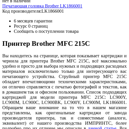
нет в наличии
Печатающая головка Brother LK1866001
Код производителя:
LK1866001
6 месяцев гарантии
Ресурс
0 страниц
Сообщить о поступлении товара
Принтер Brother MFC 215C
Вы находитесь на странице, которая показывает картриджи и
чернила для принтера Brother MFC 215C, всё максимально
удобно и просто для выбора нужных и подходящих расходных
материалов исключительно только для интересующего вас
печатающего устройства. Струйный принтер MFC 215C
обладает впечатляющими техническими характеристиками,
он отлично справляется с печатью фотографий и текстов, как
в домашнем так и офисном пользовании. Список подходящих
картриджей для модели принтера MFC 215C: LC900Y,
LC900M, LC900C, LC900BK, LC900Y, LC900M, LK1866001.
Обращаем ваше внимание на то что в нашем магазине
представлены, как оригинальные картриджи от завода
производителя принтера, так и совместимые (аналоги,
эквивалент) от нашего производства ИМПРИНТС, более
подробно про их отличие мы описали в
данной статье
. Все