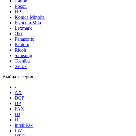
Canon
Epson
HP
Konica Minolta
Kyocera Mita
Lexmark
Oki
Panasonic
Pantum
Ricoh
Samsung
Toshiba
Xerox
Выбрать серию
-
AX
DCP
DP
FAX
HJ
HL
IntelliFax
LW