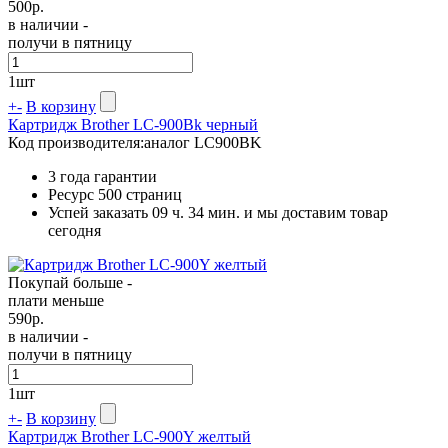
500
р.
в наличии -
получи в пятницу
1
шт
+
-
В корзину
Картридж Brother LC-900Bk черный
Код производителя:
аналог LC900BK
3 года гарантии
Ресурс
500 страниц
Успей заказать 09 ч. 34 мин. и мы доставим товар
сегодня
Покупай больше -
плати меньше
590
р.
в наличии -
получи в пятницу
1
шт
+
-
В корзину
Картридж Brother LC-900Y желтый