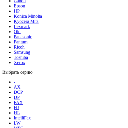
Canon
Epson
HP
Konica Minolta
Kyocera Mita
Lexmark
Oki
Panasonic
Pantum
Ricoh
Samsung
Toshiba
Xerox
Выбрать серию
-
AX
DCP
DP
FAX
HJ
HL
IntelliFax
LW