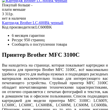
Покупай больше -
плати меньше
3 311
р.
нет в наличии
Картридж Brother LC-600Bk черный
Код производителя:
LC600BK
6 месяцев гарантии
Ресурс
950 страниц
Сообщить о поступлении товара
Принтер Brother MFC 3100C
Вы находитесь на странице, которая показывает картриджи и
чернила для принтера Brother MFC 3100C, всё максимально
удобно и просто для выбора нужных и подходящих расходных
материалов исключительно только для интересующего вас
печатающего устройства. Струйный принтер MFC 3100C
обладает впечатляющими техническими характеристиками,
он отлично справляется с печатью фотографий и текстов, как
в домашнем так и офисном пользовании. Список подходящих
картриджей для модели принтера MFC 3100C: LC600Y,
LC600C, LC600C, LC600BK, LC600M, LC600M, LC600Bk.
Обращаем ваше внимание на то что в нашем магазине