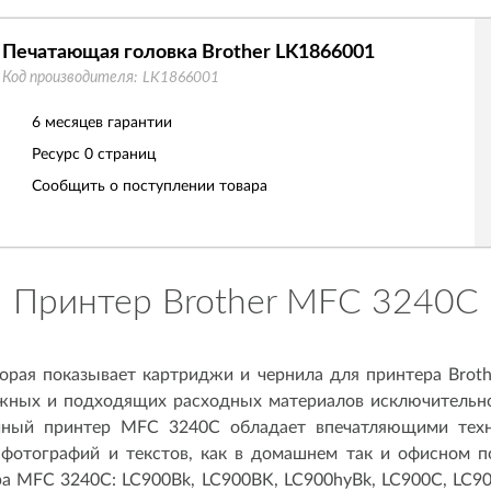
Печатающая головка Brother LK1866001
Код производителя:
LK1866001
6 месяцев гарантии
Ресурс
0 страниц
Сообщить о поступлении товара
Принтер Brother MFC 3240C
торая показывает картриджи и чернила для принтера Brot
ужных и подходящих расходных материалов исключительно
йный принтер MFC 3240C обладает впечатляющими техн
 фотографий и текстов, как в домашнем так и офисном 
а MFC 3240C: LC900Bk, LC900BK, LC900hyBk, LC900C, LC