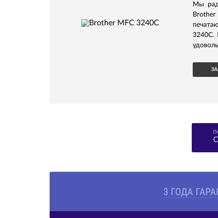
Мы рад
Brother
печата
3240C. 
удоволь
ЗА
П
С
3 ГОДА ГАР