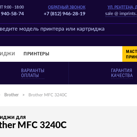
Т 9:00 - 18:00
ОБРАТНЫЙ ЗВОНОК
УЛ. РЕНТГЕНА, 
) 940-58-74
+7 (812) 946-28-19
sale @ imprints.
МАСТ
РИДЖИ
ПРИНТЕРЫ
ПРИН
ВАРИАНТЫ
ГАРАНТИЯ
ОПЛАТЫ
КАЧЕСТВА
>
Brother
>
Brother MFC 3240C
риджи для
ther MFC 3240C