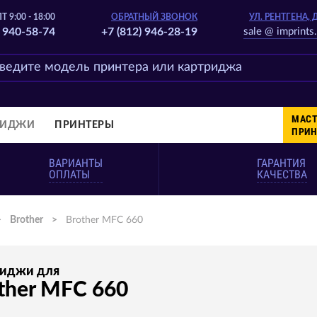
Т 9:00 - 18:00
ОБРАТНЫЙ ЗВОНОК
УЛ. РЕНТГЕНА, 
) 940-58-74
+7 (812) 946-28-19
sale @ imprints.
МАСТ
РИДЖИ
ПРИНТЕРЫ
ПРИН
ВАРИАНТЫ
ГАРАНТИЯ
ОПЛАТЫ
КАЧЕСТВА
>
Brother
>
Brother MFC 660
риджи для
ther MFC 660