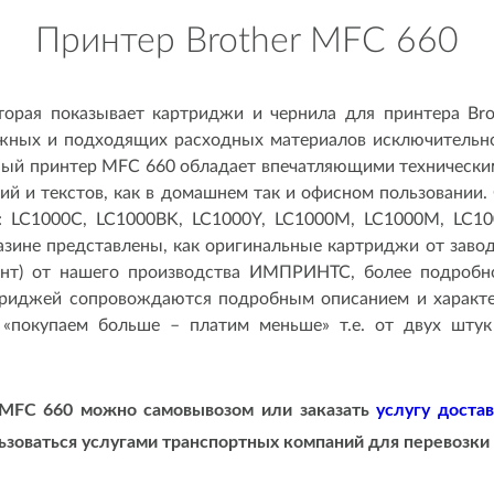
Принтер Brother MFC 660
торая показывает картриджи и чернила для принтера Br
ужных и подходящих расходных материалов исключительно
ный принтер MFC 660 обладает впечатляющими техническим
фий и текстов, как в домашнем так и офисном пользовании
 LC1000C, LC1000BK, LC1000Y, LC1000M, LC1000M, LC1
азине представлены, как оригинальные картриджи от завод
лент) от нашего производства ИМПРИНТС, более подробн
триджей сопровождаются подробным описанием и характе
 «покупаем больше – платим меньше» т.е. от двух шту
 MFC 660 можно самовывозом или заказать
услугу доста
зоваться услугами транспортных компаний для перевозки 