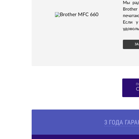
Мы рад
Brother
печата
Если у
удоволь
ЗА
П
С
3 ГОДА ГАР