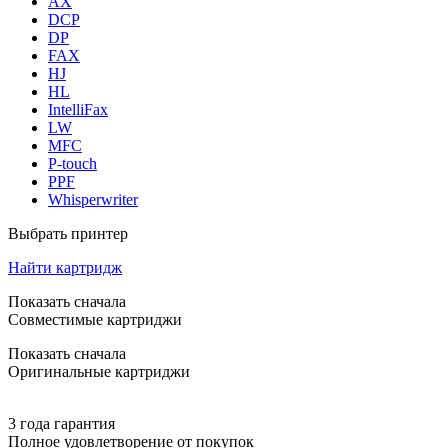
AX
DCP
DP
FAX
HJ
HL
IntelliFax
LW
MFC
P-touch
PPF
Whisperwriter
Выбрать принтер
Найти картридж
Показать сначала
Совместимые картриджи
Показать сначала
Оригинальные картриджи
3 года гарантия
Полное удовлетворение от покупок