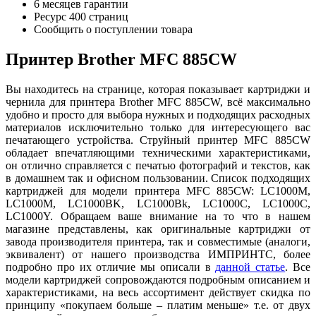
6 месяцев гарантии
Ресурс
400 страниц
Сообщить о поступлении товара
Принтер Brother MFC 885CW
Вы находитесь на странице, которая показывает картриджи и
чернила для принтера Brother MFC 885CW, всё максимально
удобно и просто для выбора нужных и подходящих расходных
материалов исключительно только для интересующего вас
печатающего устройства. Струйный принтер MFC 885CW
обладает впечатляющими техническими характеристиками,
он отлично справляется с печатью фотографий и текстов, как
в домашнем так и офисном пользовании. Список подходящих
картриджей для модели принтера MFC 885CW: LC1000M,
LC1000M, LC1000BK, LC1000Bk, LC1000C, LC1000C,
LC1000Y. Обращаем ваше внимание на то что в нашем
магазине представлены, как оригинальные картриджи от
завода производителя принтера, так и совместимые (аналоги,
эквивалент) от нашего производства ИМПРИНТС, более
подробно про их отличие мы описали в
данной статье
. Все
модели картриджей сопровождаются подробным описанием и
характеристиками, на весь ассортимент действует скидка по
принципу «покупаем больше – платим меньше» т.е. от двух