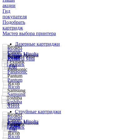
акции
Гид
покупателя
Подобрать
картридж
Мастер выбора принтера
Лазерные картриджи
Струйные картриджи