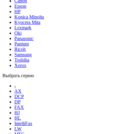
Canon
Epson
HP
Konica Minolta
Kyocera Mita
Lexmark
Oki
Panasonic
Pantum
Ricoh
Samsung
Toshiba
Xerox
Выбрать серию
-
AX
DCP
DP
FAX
HJ
HL
IntelliFax
LW